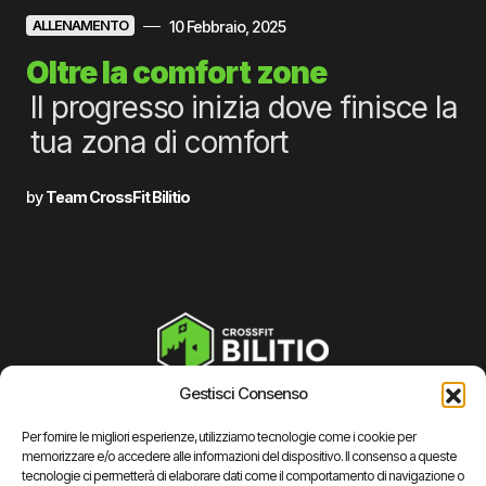
10 Febbraio, 2025
ALLENAMENTO
Oltre la comfort zone
Il progresso inizia dove finisce la
tua zona di comfort
by
Team CrossFit Bilitio
Gestisci Consenso
CrossFit® è un marchio registrato da Crossfit LLC. (USA) utilizzato su licenza. Ogni
altro marchio utilizzato o menzionato nel sito è di proprietà dei rispettivi proprietari.
Per fornire le migliori esperienze, utilizziamo tecnologie come i cookie per
memorizzare e/o accedere alle informazioni del dispositivo. Il consenso a queste
Informazioni Legali
tecnologie ci permetterà di elaborare dati come il comportamento di navigazione o