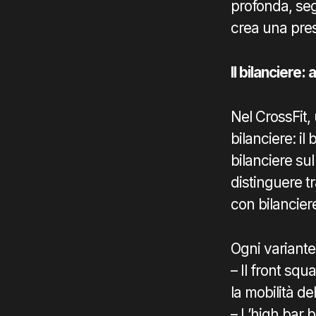
profonda, seg
crea una pre
Il bilanciere:
Nel CrossFit,
bilanciere: il 
bilanciere su
distinguere tr
con bilancier
Ogni variant
– Il front squ
la mobilità del
– L’high bar 