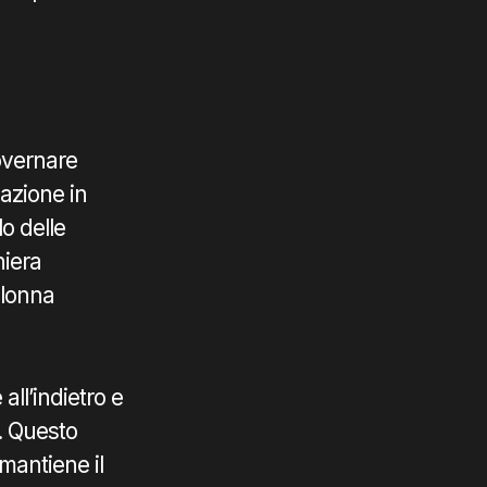
overnare
azione in
o delle
niera
olonna
ll’indietro e
e. Questo
mantiene il