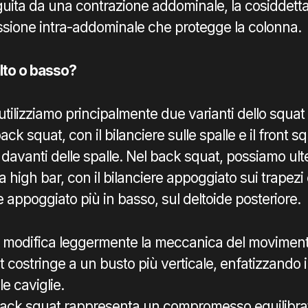
uita da una contrazione addominale, la cosiddetta
ssione intra-addominale che protegge la colonna.
 alto o basso?
 utilizziamo principalmente due varianti dello squat
back squat, con il bilanciere sulle spalle e il front sq
l davanti delle spalle. Nel back squat, possiamo ul
a high bar, con il bilanciere appoggiato sui trapezi 
e appoggiato più in basso, sul deltoide posteriore.
e modifica leggermente la meccanica del moviment
at costringe a un busto più verticale, enfatizzando i
le caviglie.
back squat rappresenta un compromesso equilibrat