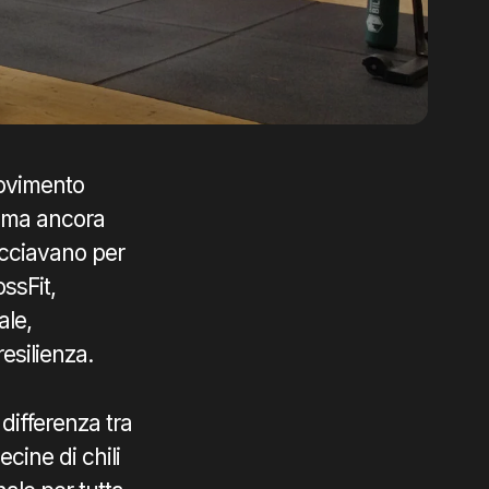
movimento
rima ancora
vacciavano per
ossFit,
ale,
resilienza.
differenza tra
cine di chili