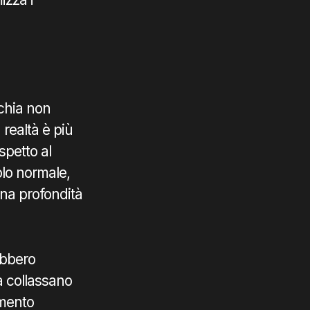
cchia non
realtà è più
spetto al
olo normale,
na profondità
ebbero
a collassano
amento