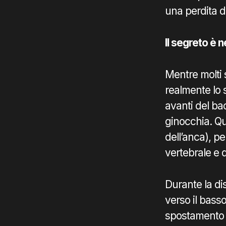
una perdita di
Il segreto è 
Mentre molti 
realmente lo 
avanti del ba
ginocchia. Q
dell’anca), p
vertebrale e 
Durante la di
verso il bass
spostamento p