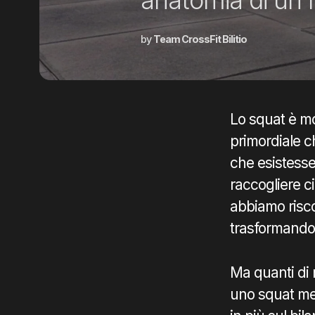
by
Team CrossFit Bilitio
Lo squat è mo
primordiale c
che esistesse
raccogliere ci
abbiamo risc
trasformandolo
Ma quanti di 
uno squat med