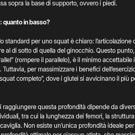
sa sopra la base di supporto, ovvero i piedi.
: quanto in basso?
lo standard per uno squat è chiaro: l’articolazione 
 al di sotto di quella del ginocchio. Questo punto
llel” (rompere il parallelo), è il minimo accettabile 
Tuttavia, per massimizzare i benefici dell’esercizio
squat completo”, dove i glutei si avvicinano il più po
i raggiungere questa profondità dipende da diversi
viduali, tra cui la lunghezza dei femori, la struttura
 caviglia. Non esiste un’unica profondità ideale per 
 profondità ottimale per ciascun atleta, che massim