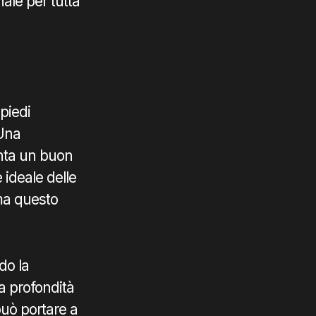
nale per tutta
 piedi
 Una
enta un buon
 ideale delle
 ma questo
do la
a profondità
può portare a