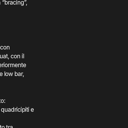
 “bracing”,
 con
uat, con il
teriormente
e low bar,
o:
 quadricipiti e
o tra