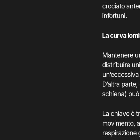
crociato anter
infortuni.
La curva lom
Mantenere una
distribuire un
un’eccessiva 
D’altra parte
schiena) può p
La chiave è t
movimento, att
respirazione 