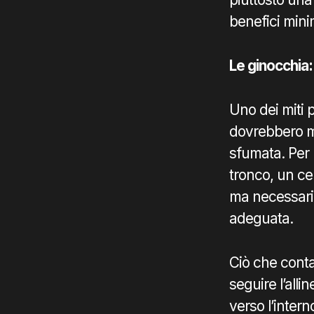
benefici mini
Le ginocchia
Uno dei miti 
dovrebbero ma
sfumata. Per m
tronco, un ce
ma necessario
adeguata.
Ciò che conta
seguire l’all
verso l’inter