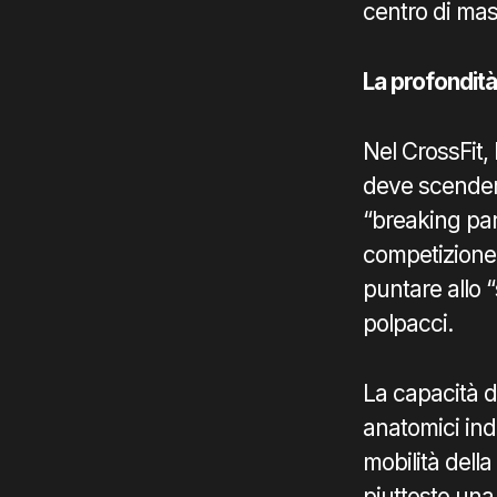
centro di mas
La profondità
Nel CrossFit, 
deve scendere
“breaking para
competizione. 
puntare allo “
polpacci.
La capacità d
anatomici indi
mobilità della
piuttosto una