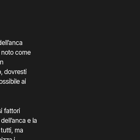
dell’anca
, noto come
in
, dovresti
ssibile ai
 fattori
 dell’anca e la
tutti, ma
izza i