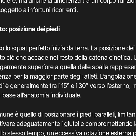
anciere, ma anche la differenza tra un corpo funzio
soggetto a infortuni ricorrenti.
to: posizione dei piedi
so lo squat perfetto inizia da terra. La posizione dei
to ciò che accade nel resto della catena cinetica.
germente superiore a quella delle spalle rappres
nza per la maggior parte degli atleti. L’angolazione
di è generalmente tra i 15° e i 30° verso l’esterno,
n base all’anatomia individuale.
ne è quello di posizionare i piedi paralleli, limitan
ttivare adeguatamente i glutei e compromettendo l
Allo stesso tempo, un’eccessiva rotazione esterna 