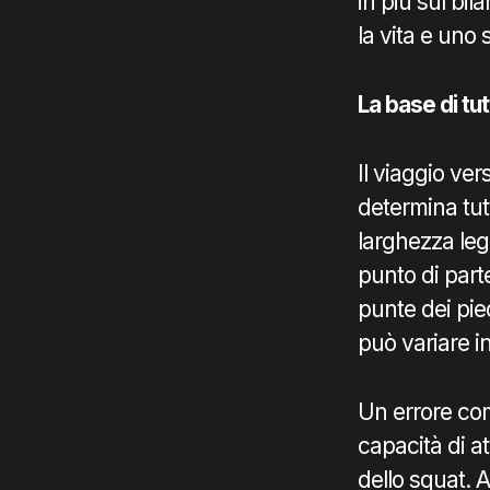
in più sul bil
la vita e uno 
La base di tut
Il viaggio ver
determina tut
larghezza leg
punto di parte
punte dei pie
può variare i
Un errore comu
capacità di a
dello squat. 