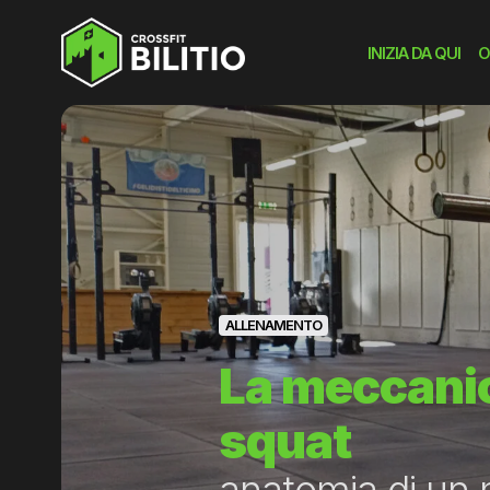
INIZIA DA QUI
O
ALLENAMENTO
La meccanic
squat
anatomia di un