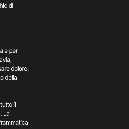
hio di
ale per
avia,
are dolore.
o della
utto il
. La
aframmatica