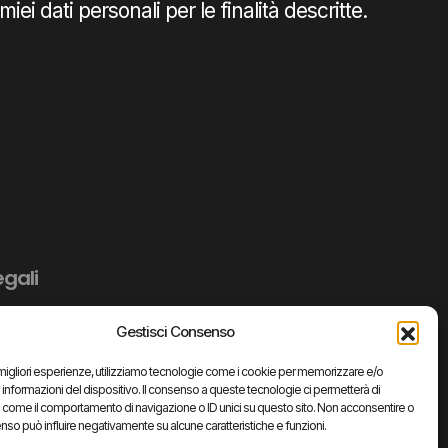
ei dati personali per le finalità descritte.
egali
Gestisci Consenso
e migliori esperienze, utilizziamo tecnologie come i cookie per memorizzare e/o
 informazioni del dispositivo. Il consenso a queste tecnologie ci permetterà di
i come il comportamento di navigazione o ID unici su questo sito. Non acconsentire o
nsenso può influire negativamente su alcune caratteristiche e funzioni.