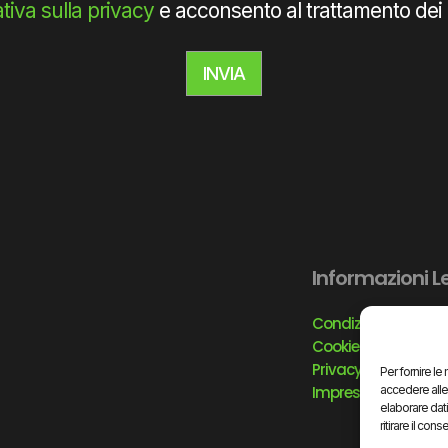
tiva sulla privacy
e acconsento al trattamento dei mi
INVIA
Informazioni L
Condizioni d’uso
Cookie Policy
Privacy Policy
Per fornire l
Impressum
accedere alle
elaborare dat
ritirare il co