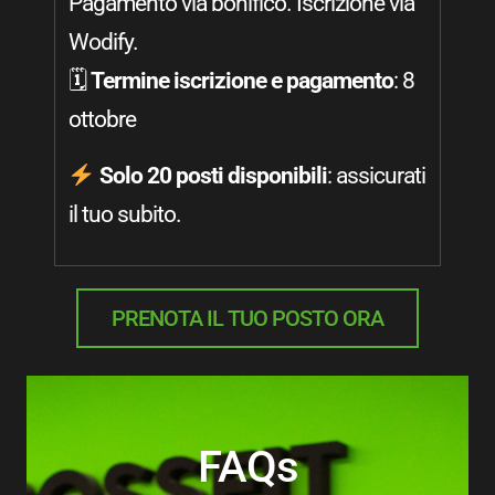
Pagamento via bonifico. Iscrizione via
Wodify.
🗓
Termine iscrizione e pagamento
: 8
ottobre
Solo 20 posti disponibili
: assicurati
il tuo subito.
PRENOTA IL TUO POSTO ORA
FAQs